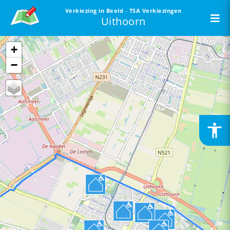
Verkiezing in Beeld
-
TSA Verkiezingen
To
Uithoorn
st
+
−
accessibility
Toeg
is
uitg