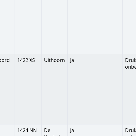
oord
1422 XS
Uithoorn
Ja
Druk
onb
1424 NN
De
Ja
Druk