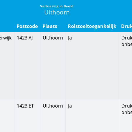
Verkiezing in Beeld
Uithoorn
Postcode
Plaats
Rolstoeltoegankelijk
Dru
rwijk
1423 AJ
Uithoorn
Ja
Druk
onb
1423 ET
Uithoorn
Ja
Druk
onb