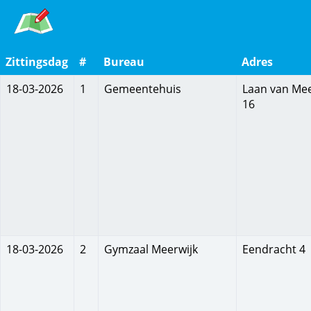
Overzicht
Zittingsdag
#
Bureau
Adres
van
Tabel
18-03-2026
1
Gemeentehuis
Laan van Mee
met
stemlocaties
16
stemlocatiegegevens
zoals
adres,
toegankelijkheid
en
openingstijden
18-03-2026
2
Gymzaal Meerwijk
Eendracht 4