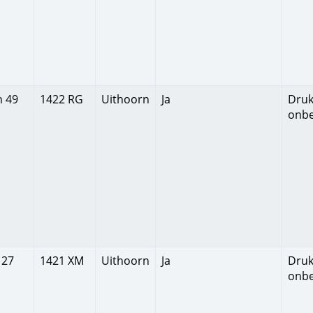
n 49
1422 RG
Uithoorn
Ja
Druk
onb
 27
1421 XM
Uithoorn
Ja
Druk
onb