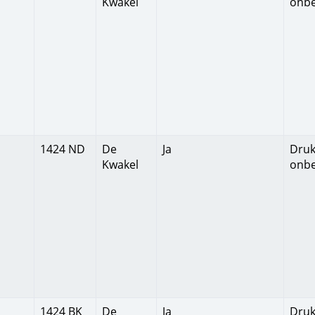
Kwakel
onb
1424 ND
De
Ja
Druk
Kwakel
onb
1424 BK
De
Ja
Druk