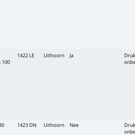
1422 LE
Uithoorn
Ja
Druk
 100
onb
30
1423 DN
Uithoorn
Nee
Druk
onb