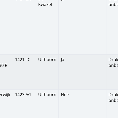
Kwakel
onb
1421 LC
Uithoorn
Ja
Druk
30 R
onb
rwijk
1423 AG
Uithoorn
Nee
Druk
onb