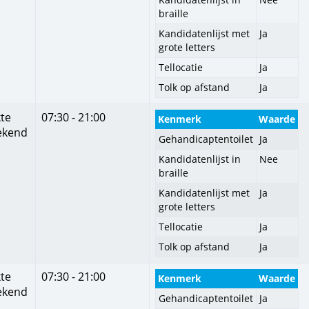
braille
Kandidatenlijst met
Ja
grote letters
Tellocatie
Ja
Tolk op afstand
Ja
te
07:30 - 21:00
Kenmerk
Waarde
ekend
Gehandicaptentoilet
Ja
Kandidatenlijst in
Nee
braille
Kandidatenlijst met
Ja
grote letters
Tellocatie
Ja
Tolk op afstand
Ja
te
07:30 - 21:00
Kenmerk
Waarde
ekend
Gehandicaptentoilet
Ja