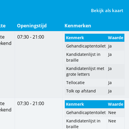
Bekijk als kaart
kte
Openingstijd
Kenmerken
te
07:30 - 21:00
Kenmerk
Waarde
ekend
Gehandicaptentoilet
Ja
Kandidatenlijst in
Ja
braille
Kandidatenlijst met
Ja
grote letters
Tellocatie
Ja
Tolk op afstand
Ja
te
07:30 - 21:00
Kenmerk
Waarde
ekend
Gehandicaptentoilet
Nee
Kandidatenlijst in
Nee
braille