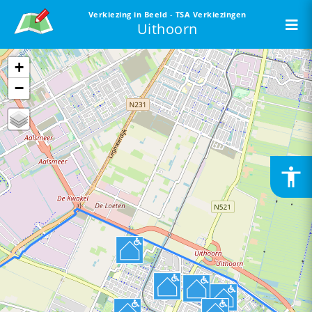
Verkiezing in Beeld
-
TSA Verkiezingen
To
Uithoorn
st
+
−
accessibility
Toeg
is
uitg